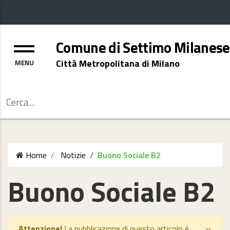
Menu
Comune di Settimo Milanese
Città Metropolitana di Milano
Cerca
Home
Notizie
Buono Sociale B2
Buono Sociale B2
×
Attenzione!
La pubblicazione di questo articolo è