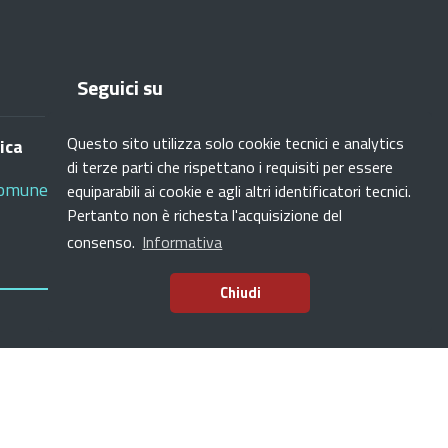
Seguici su
Questo sito utilizza solo cookie tecnici e analytics
ica
di terze parti che rispettano i requisiti per essere
Facebook
Instagram
Youtube
RSS
omune.settimomilanese.mi.it
equiparabili ai cookie e agli altri identificatori tecnici.
Pertanto non è richesta l'acquisizione del
consenso.
Informativa
Chiudi
SI.NET Servizi 
ettimo Milanese | Sviluppo a cura di