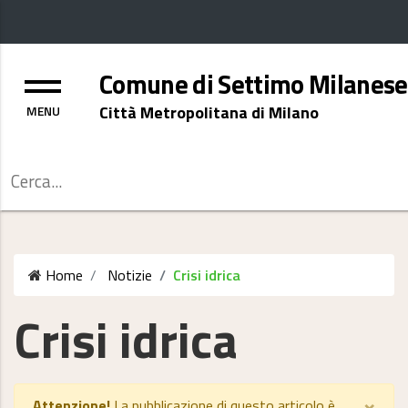
Menu
Comune di Settimo Milanese
Città Metropolitana di Milano
Cerca
Home
Notizie
Crisi idrica
Crisi idrica
×
Attenzione!
La pubblicazione di questo articolo è