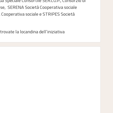
 Speciale Consortile SER.CO.P., Consorzio di
ese, SERENA Società Cooperativa sociale
 Cooperativa sociale e STRIPES Società
ovate la locandina dell’iniziativa