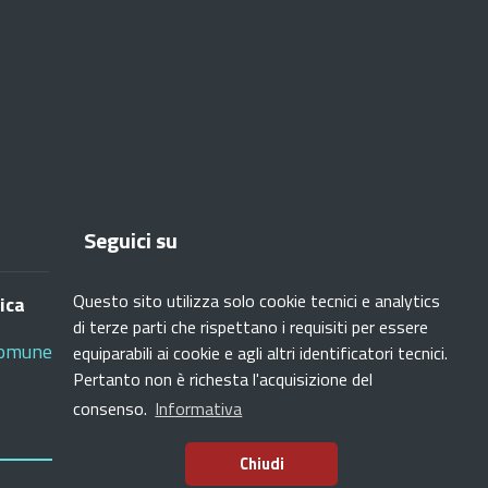
Seguici su
Questo sito utilizza solo cookie tecnici e analytics
ica
di terze parti che rispettano i requisiti per essere
Facebook
Instagram
Youtube
RSS
omune.settimomilanese.mi.it
equiparabili ai cookie e agli altri identificatori tecnici.
Pertanto non è richesta l'acquisizione del
consenso.
Informativa
Chiudi