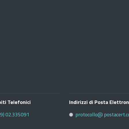
iti Telefonici
Indirizzi di Posta Elettron
39) 02.335091
protocollo@ postacert.c