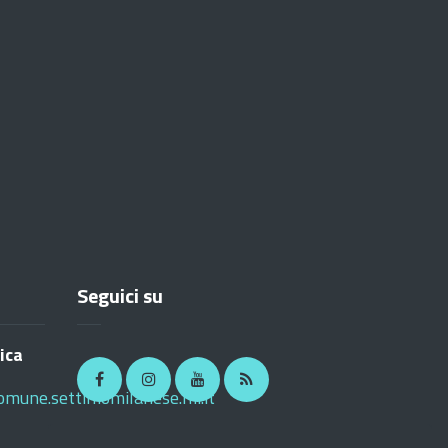
Seguici su
ica
Facebook
Instagram
Youtube
RSS
omune.settimomilanese.mi.it