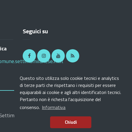
Seguici su
ica
Facebook
Instagram
Youtube
RSS
omune.settimomilanese.mi.it
Questo sito utilizza solo cookie tecnici e analytics
di terze parti che rispettano i requisiti per essere
equiparabili ai cookie e agli altri identificatori tecnici.
Pertanto non è richesta l'acquisizione del
consenso.
Informativa
SI.NET Servizi 
ettimo Milanese | Sviluppo a cura di
Chiudi