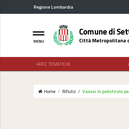
Regione Lombardia
Logo header
Comune di Set
Menu
Città Metropolitana 
AREE TEMATICHE
Home
Rifiuto
Vassoi in polistirolo p