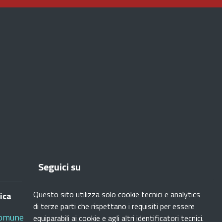
Seguici su
Questo sito utilizza solo cookie tecnici e analytics
ica
di terze parti che rispettano i requisiti per essere
Facebook
Instagram
Youtube
RSS
omune.settimomilanese.mi.it
equiparabili ai cookie e agli altri identificatori tecnici.